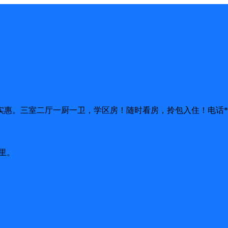
惠。三室二厅一厨一卫，学区房！随时看房，拎包入住！电话*****49
里。