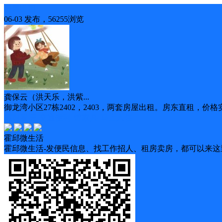
房屋出租
06-03 发布，56255浏览
龚保云（洪天乐，洪紫...
御龙湾小区27栋2402，2403，两套房屋出租。房东直租，价格实
随时看房
交通便利
带家具
马上入住
霍邱微生活
霍邱微生活-发便民信息、找工作招人、租房卖房，都可以来这