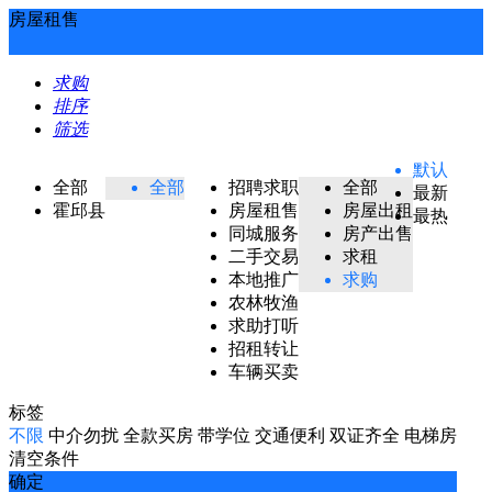
房屋租售
求购
排序
筛选
默认
全部
全部
招聘求职
全部
最新
霍邱县
房屋租售
房屋出租
最热
同城服务
房产出售
二手交易
求租
本地推广
求购
农林牧渔
求助打听
招租转让
车辆买卖
标签
不限
中介勿扰
全款买房
带学位
交通便利
双证齐全
电梯房
清空条件
确定