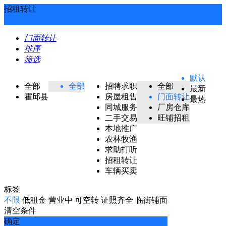
招租转让
门面转让
排序
筛选
默认
全部
全部
招聘求职
全部
最新
霍邱县
房屋租售
门面转让
最热
同城服务
厂房仓库
二手交易
旺铺招租
本地推广
农林牧渔
求助打听
招租转让
车辆买卖
标签
不限
低租金
营业中
可空转
证照齐全
临街铺面
清空条件
确定