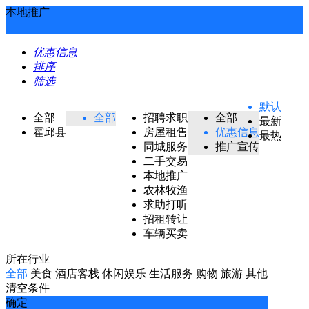
本地推广
优惠信息
排序
筛选
默认
全部
全部
招聘求职
全部
最新
霍邱县
房屋租售
优惠信息
最热
同城服务
推广宣传
二手交易
本地推广
农林牧渔
求助打听
招租转让
车辆买卖
所在行业
全部
美食
酒店客栈
休闲娱乐
生活服务
购物
旅游
其他
清空条件
确定