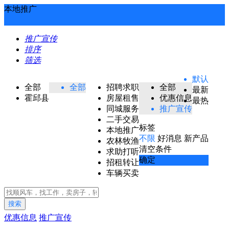
本地推广
推广宣传
排序
筛选
默认
全部
全部
招聘求职
全部
最新
霍邱县
房屋租售
优惠信息
最热
同城服务
推广宣传
二手交易
标签
本地推广
不限
好消息
新产品
农林牧渔
清空条件
求助打听
确定
招租转让
车辆买卖
搜索
优惠信息
推广宣传