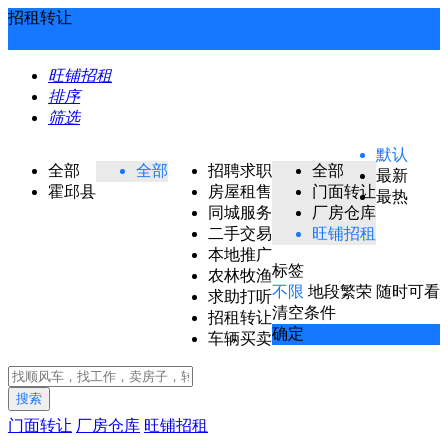
招租转让
旺铺招租
排序
筛选
默认
全部
全部
招聘求职
全部
最新
霍邱县
房屋租售
门面转让
最热
同城服务
厂房仓库
二手交易
旺铺招租
本地推广
标签
农林牧渔
不限
地段繁荣
随时可看
求助打听
清空条件
招租转让
确定
车辆买卖
搜索
门面转让
厂房仓库
旺铺招租