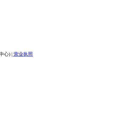
中心)
| 营业执照