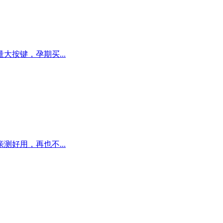
按键，孕期买...
好用，再也不...