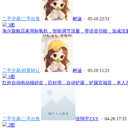
二手交易/二手出售
树涵
· 05-10 22:51
3图
海尔旗舰店家用制氧机，智能调节流量，带语音功能，加减流量大
二手交易/闲置转让
树涵
· 05-10 11:21
1图
红外自动电动猫砂盆，巨好用，自动铲屎，铲屎官福音，本人亲测
二手交易/二手出售
张翔宇ZXY
· 04-26 17:35
2图