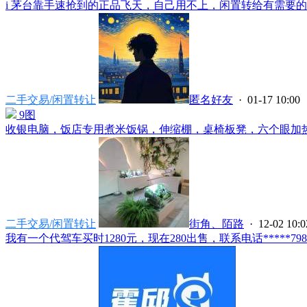
i 茅台靠手速抢到的正品飞天，自己用不上，闲置转给有需要的朋
二手交易/闲置转让
匿名好友
· 01-17 10:00
9图
收银电脑，饭店专用煮米饭锅，伸缩棚，桌椅板凳，六个眼加热锅
二手交易/闲置转让
街角、陌路
· 12-02 10:0
我有一个代驾车买时1280元，现在280出售，联系电话*****7983.