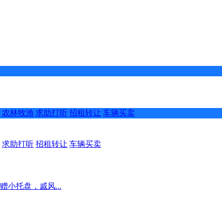
农林牧渔
求助打听
招租转让
车辆买卖
求助打听
招租转让
车辆买卖
小托盘，戚风...