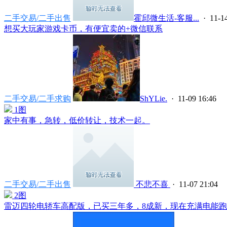
二手交易/二手出售
霍邱微生活-客服...
· 11-14
想买大玩家游戏卡币，有便宜卖的+微信联系
二手交易/二手求购
ShYLie.
· 11-09 16:46
1图
家中有事，急转，低价转让，技术一起。
二手交易/二手出售
不悲不喜
· 11-07 21:04
2图
雷迈四轮电轿车高配版，已买三年多，8成新，现在充满电能跑40~