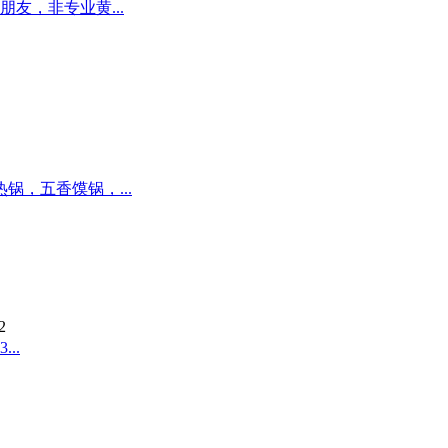
友，非专业黄...
，五香馍锅，...
2
..