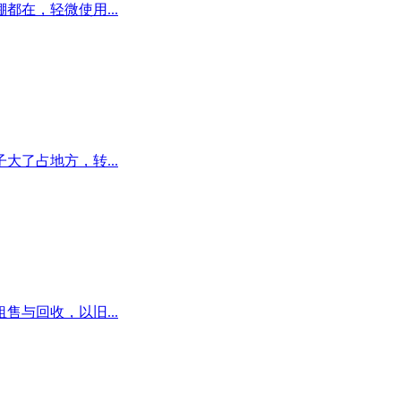
在，轻微使用...
了占地方，转...
与回收，以旧...