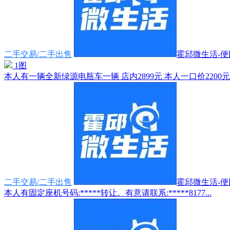
二手交易/二手出售
霍邱微生活-便民
1图
本人有一辆全新绿源电瓶车一辆 店内2899元 本人一口价2200元 
二手交易/二手出售
霍邱微生活-便民
本人有固定座机号码:*****转让。有意请联系:*****8177...