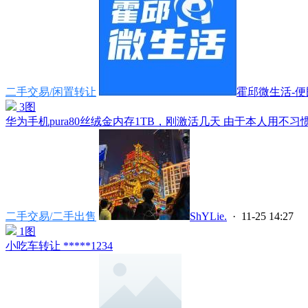
二手交易/闲置转让
霍邱微生活-便民
3图
华为手机pura80丝绒金内存1TB，刚激活几天 由于本人用不习惯
二手交易/二手出售
ShYLie.
· 11-25 14:27
1图
小吃车转让 *****1234