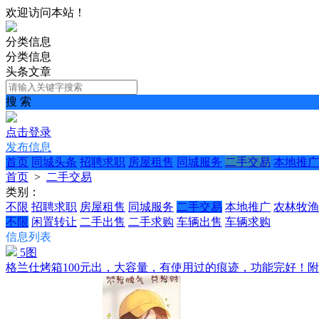
欢迎访问本站！
分类信息
分类信息
头条文章
搜 索
点击登录
发布信息
首页
同城头条
招聘求职
房屋租售
同城服务
二手交易
本地推广
首页
>
二手交易
类别：
不限
招聘求职
房屋租售
同城服务
二手交易
本地推广
农林牧渔
不限
闲置转让
二手出售
二手求购
车辆出售
车辆求购
信息列表
5图
格兰仕烤箱100元出，大容量，有使用过的痕迹，功能完好！附赠