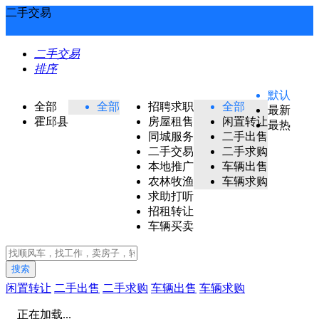
二手交易
二手交易
排序
默认
全部
全部
招聘求职
全部
最新
霍邱县
房屋租售
闲置转让
最热
同城服务
二手出售
二手交易
二手求购
本地推广
车辆出售
农林牧渔
车辆求购
求助打听
招租转让
车辆买卖
搜索
闲置转让
二手出售
二手求购
车辆出售
车辆求购
正在加载...