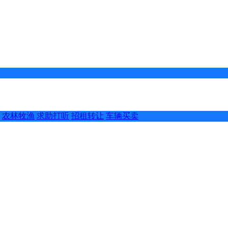
农林牧渔
求助打听
招租转让
车辆买卖