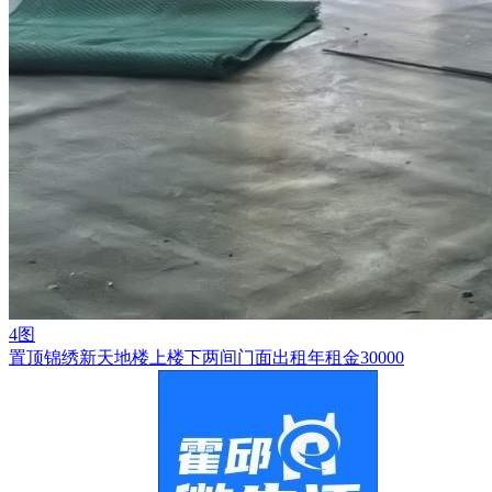
4图
置顶
锦绣新天地楼上楼下两间门面出租年租金30000