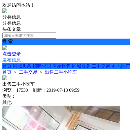
欢迎访问本站！
分类信息
分类信息
头条文章
搜 索
点击登录
发布信息
首页
同城头条
招聘求职
房屋租售
同城服务
二手交易
本地推广
首页
>
二手交易
>
出售二手小吃车
出售二手小吃车
浏览：17530 刷新：2019-07-13 09:59
类别 :
其他