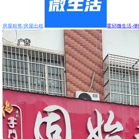
房屋租售/房屋出租
霍邱微生活-便民