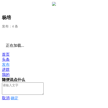
杨培
发布：4 条
正在加载...
首页
头条
发布
进群
我的
随便说点什么
取消
确定