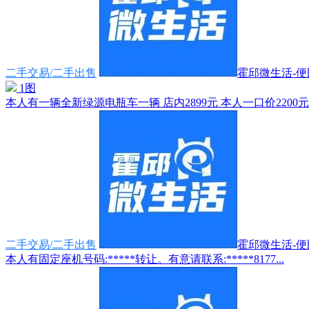
二手交易/二手出售
霍邱微生活-便民
1图
本人有一辆全新绿源电瓶车一辆 店内2899元 本人一口价2200元 
二手交易/二手出售
霍邱微生活-便民
本人有固定座机号码:*****转让。有意请联系:*****8177...