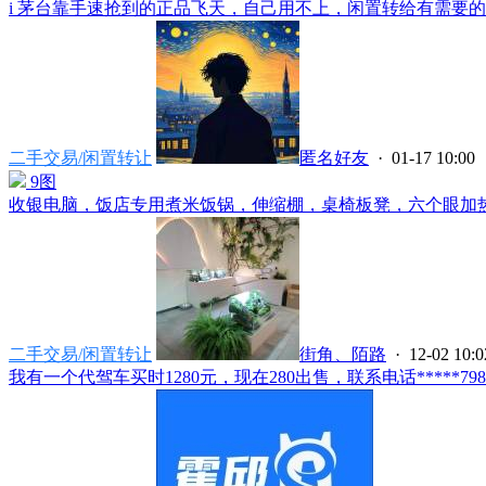
i 茅台靠手速抢到的正品飞天，自己用不上，闲置转给有需要的朋
二手交易/闲置转让
匿名好友
· 01-17 10:00
9图
收银电脑，饭店专用煮米饭锅，伸缩棚，桌椅板凳，六个眼加热锅
二手交易/闲置转让
街角、陌路
· 12-02 10:0
我有一个代驾车买时1280元，现在280出售，联系电话*****7983.