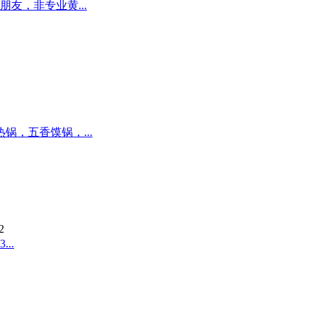
友，非专业黄...
，五香馍锅，...
2
..