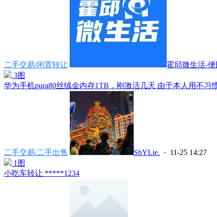
二手交易/闲置转让
霍邱微生活-便民
3图
华为手机pura80丝绒金内存1TB，刚激活几天 由于本人用不习惯
二手交易/二手出售
ShYLie.
· 11-25 14:27
1图
小吃车转让 *****1234