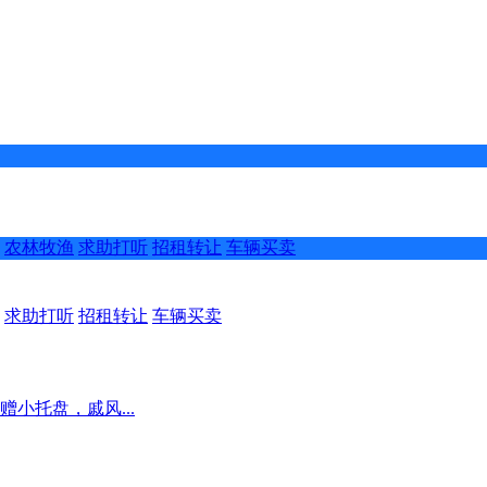
农林牧渔
求助打听
招租转让
车辆买卖
求助打听
招租转让
车辆买卖
小托盘，戚风...