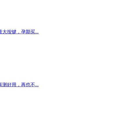
按键，孕期买...
好用，再也不...