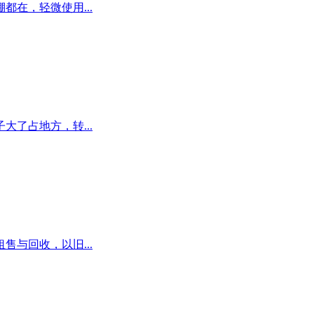
在，轻微使用...
了占地方，转...
与回收，以旧...