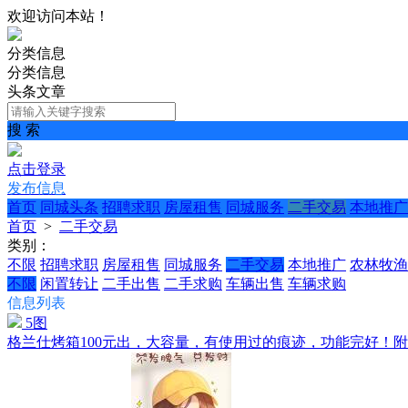
欢迎访问本站！
分类信息
分类信息
头条文章
搜 索
点击登录
发布信息
首页
同城头条
招聘求职
房屋租售
同城服务
二手交易
本地推广
首页
>
二手交易
类别：
不限
招聘求职
房屋租售
同城服务
二手交易
本地推广
农林牧渔
不限
闲置转让
二手出售
二手求购
车辆出售
车辆求购
信息列表
5图
格兰仕烤箱100元出，大容量，有使用过的痕迹，功能完好！附赠