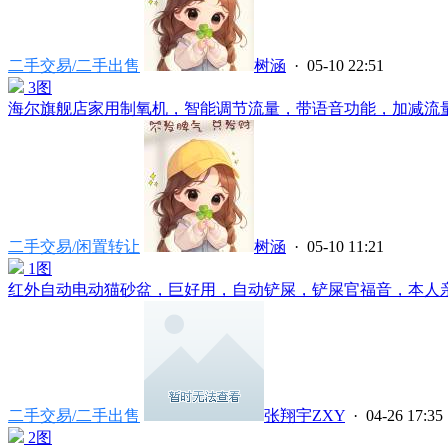
二手交易/二手出售
树涵
· 05-10 22:51
3图
海尔旗舰店家用制氧机，智能调节流量，带语音功能，加减流量大
二手交易/闲置转让
树涵
· 05-10 11:21
1图
红外自动电动猫砂盆，巨好用，自动铲屎，铲屎官福音，本人亲测
二手交易/二手出售
张翔宇ZXY
· 04-26 17:35
2图