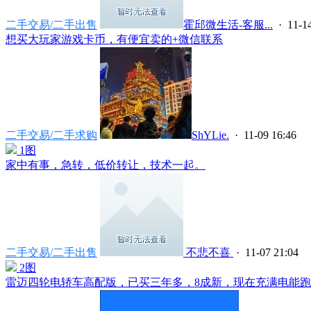
二手交易/二手出售
霍邱微生活-客服...
· 11-14
想买大玩家游戏卡币，有便宜卖的+微信联系
二手交易/二手求购
ShYLie.
· 11-09 16:46
1图
家中有事，急转，低价转让，技术一起。
二手交易/二手出售
不悲不喜
· 11-07 21:04
2图
雷迈四轮电轿车高配版，已买三年多，8成新，现在充满电能跑40~