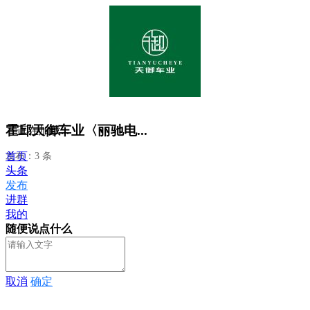
霍邱天御车业〈丽驰电...
正在加载...
首页
发布：3 条
头条
发布
进群
我的
随便说点什么
取消
确定