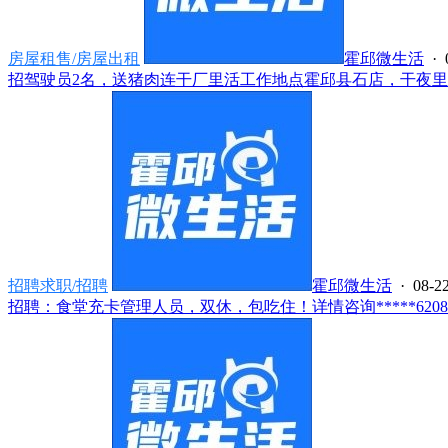
房屋租售/房屋出租
霍邱微生活
· 
招驾驶员2名，送猪肉连干厂里活工作地点霍邱县石店，干夜里活75
招聘求职/招聘
霍邱微生活
· 08-22
招聘：食堂充卡管理人员，双休，包吃住！详情咨询*****6208..