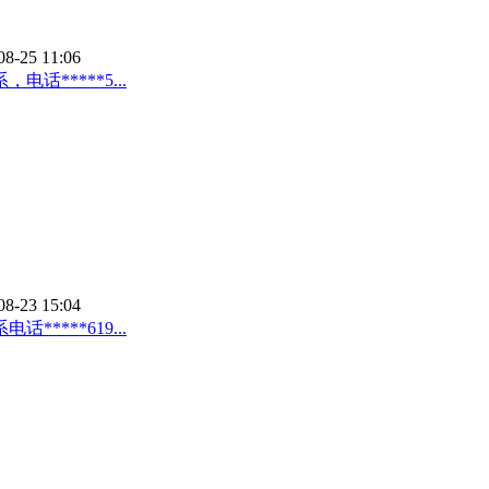
08-25 11:06
*****5...
08-23 15:04
***619...