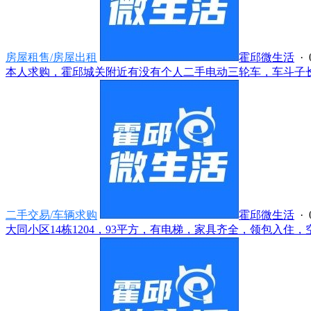
房屋租售/房屋出租
霍邱微生活
· 
本人求购，霍邱城关附近有没有个人二手电动三轮车，车斗子长点
二手交易/车辆求购
霍邱微生活
· 
大同小区14栋1204，93平方，有电梯，家具齐全，领包入住，空