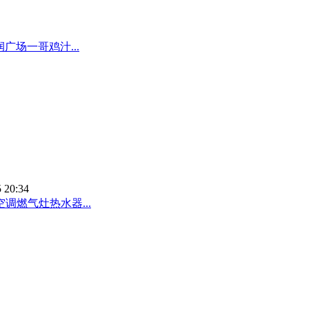
润广场一哥鸡汁...
 20:34
调燃气灶热水器...