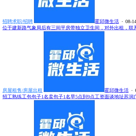
招聘求职/招聘
霍邱微生活
· 08-14
位于建新路气象局后有三间平房带独立卫生间，对外出租，联系电话**
房屋租售/房屋出租
霍邱微生活
· 
招工熟练工包包子1名卖包子1名早5点到9点工资面谈地址苏润广