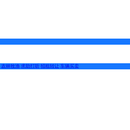
农林牧渔
求助打听
招租转让
车辆买卖