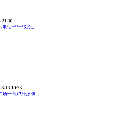
 21:30
***619...
08-13 10:33
场一哥鸡汁汤包...