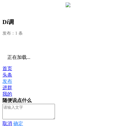
Di调
发布：1 条
正在加载...
首页
头条
发布
进群
我的
随便说点什么
取消
确定