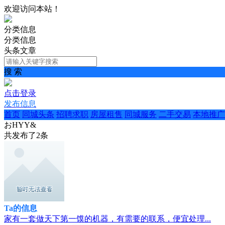
欢迎访问本站！
分类信息
分类信息
头条文章
搜 索
点击登录
发布信息
首页
同城头条
招聘求职
房屋租售
同城服务
二手交易
本地推广
おHYY&
共发布了
2
条
Ta的信息
家有一套做天下第一馍的机器，有需要的联系，便宜处理...