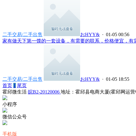
二手交易/二手出售
おHYY&
· 01-05 00:56
家有做天下第一馍的一套设备，有需要的联系，价格便宜，有需要
二手交易/二手出售
おHYY&
· 01-05 18:55
首页
1
尾页
霍邱微生活
皖B2-20120006
地址：霍邱县电商大厦(霍邱网运营
小程序
微信公众号
手机版