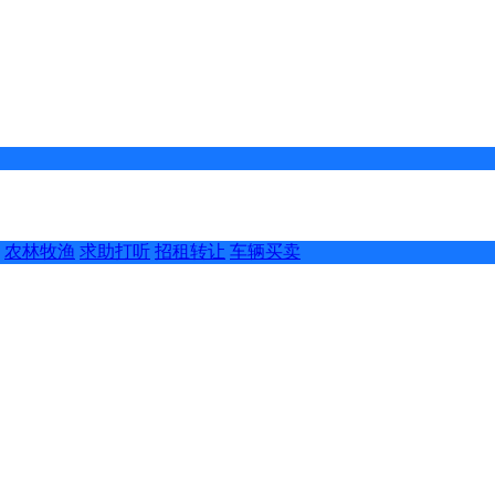
农林牧渔
求助打听
招租转让
车辆买卖