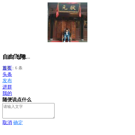
自由飞翔
正在加载...
首页
发布：6 条
头条
发布
进群
我的
随便说点什么
取消
确定