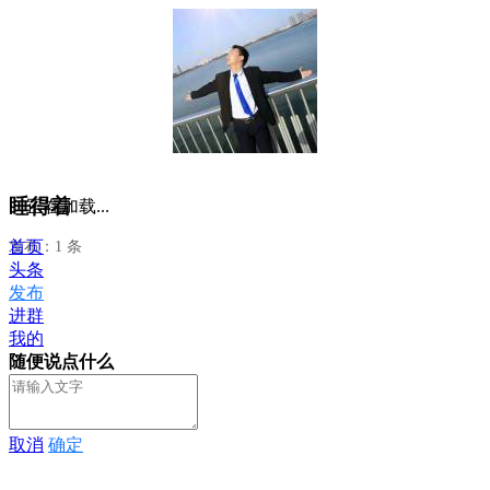
睡得着
正在加载...
首页
发布：1 条
头条
发布
进群
我的
随便说点什么
取消
确定