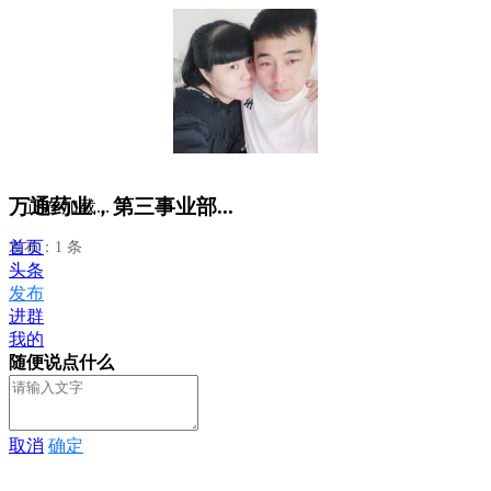
万通药业，第三事业部...
正在加载...
首页
发布：1 条
头条
发布
进群
我的
随便说点什么
取消
确定