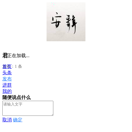
君
正在加载...
首页
发布：1 条
头条
发布
进群
我的
随便说点什么
取消
确定