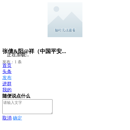
张倩&阳@祥（中国平安...
正在加载...
发布：1 条
首页
头条
发布
进群
我的
随便说点什么
取消
确定