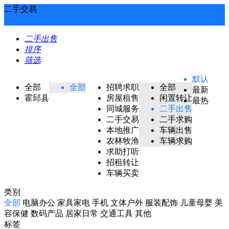
二手交易
二手出售
排序
筛选
默认
全部
全部
招聘求职
全部
最新
霍邱县
房屋租售
闲置转让
最热
同城服务
二手出售
二手交易
二手求购
本地推广
车辆出售
农林牧渔
车辆求购
求助打听
招租转让
车辆买卖
类别
全部
电脑办公
家具家电
手机
文体户外
服装配饰
儿童母婴
美
容保健
数码产品
居家日常
交通工具
其他
标签