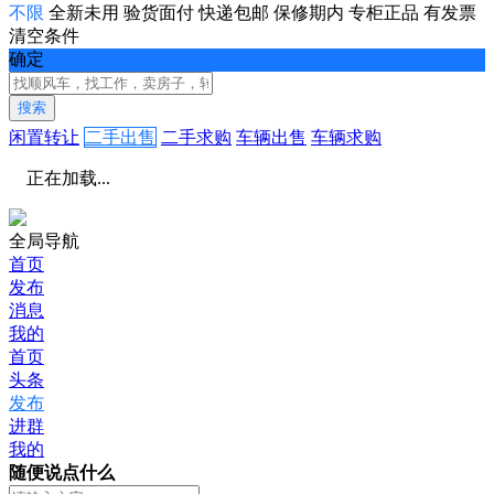
不限
全新未用
验货面付
快递包邮
保修期内
专柜正品
有发票
清空条件
确定
搜索
闲置转让
二手出售
二手求购
车辆出售
车辆求购
正在加载...
全局导航
首页
发布
消息
我的
首页
头条
发布
进群
我的
随便说点什么