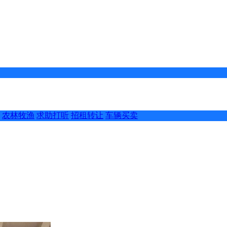
农林牧渔
求助打听
招租转让
车辆买卖