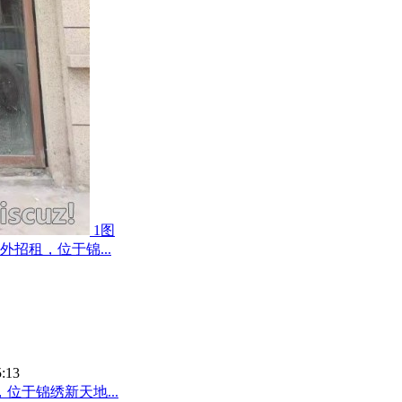
1图
招租，位于锦...
5:13
于锦绣新天地...