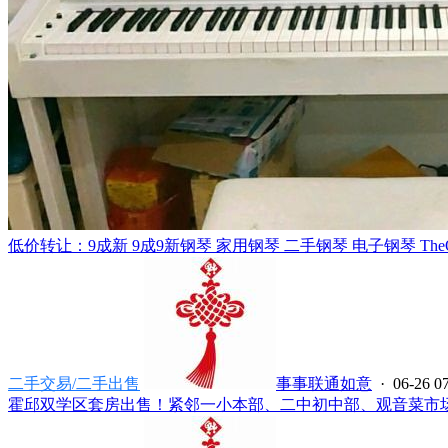
低价转让：9成新 9成9新钢琴 家用钢琴 二手钢琴 电子钢琴 TheO
二手交易/二手出售
事事联通如意
· 06-26 0
霍邱双学区套房出售！紧邻一小本部、二中初中部、观音菜市场、