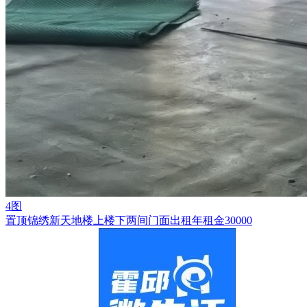
4图
置顶
锦绣新天地楼上楼下两间门面出租年租金30000