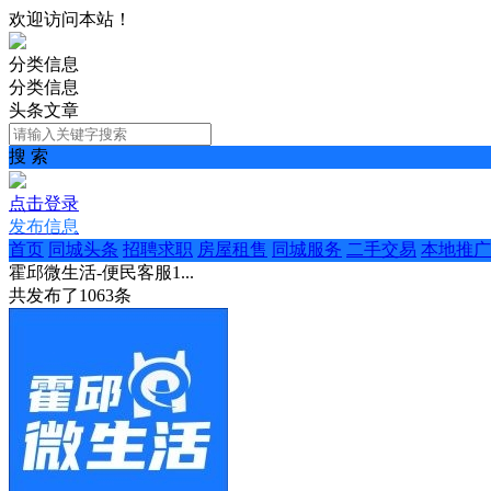
欢迎访问本站！
分类信息
分类信息
头条文章
搜 索
点击登录
发布信息
首页
同城头条
招聘求职
房屋租售
同城服务
二手交易
本地推广
霍邱微生活-便民客服1...
共发布了
1063
条