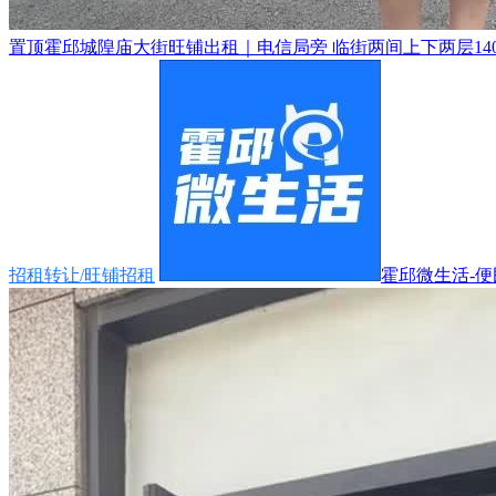
置顶
霍邱城隍庙大街旺铺出租｜电信局旁 临街两间上下两层140
招租转让/旺铺招租
霍邱微生活-便民