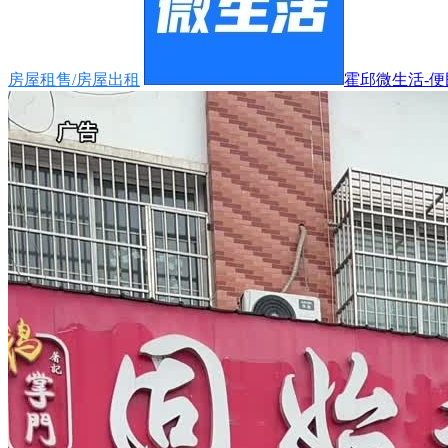
房屋租售/房屋出租
霍邱微生活-便民