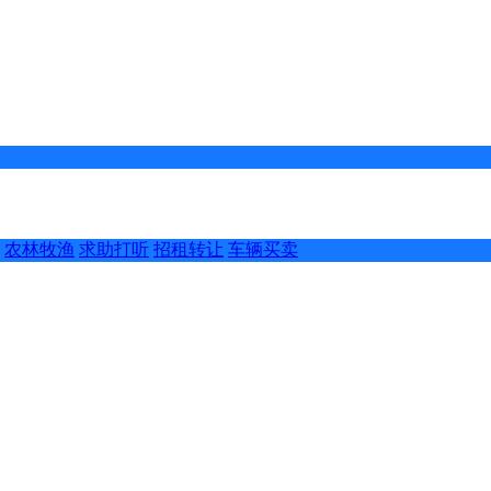
农林牧渔
求助打听
招租转让
车辆买卖