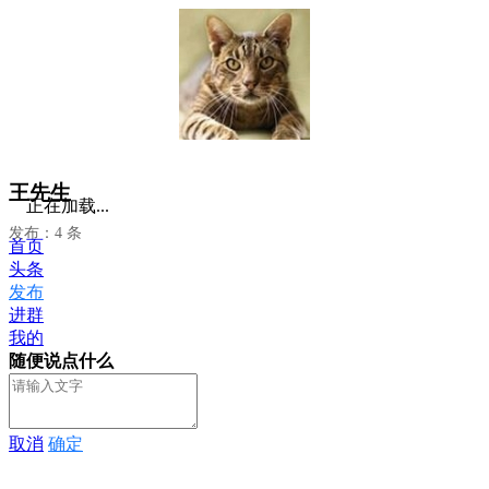
王先生
正在加载...
发布：4 条
首页
头条
发布
进群
我的
随便说点什么
取消
确定