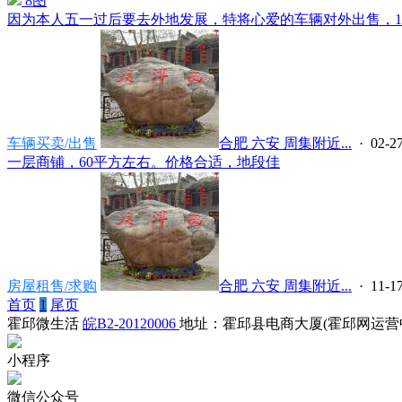
8图
因为本人五一过后要去外地发展，特将心爱的车辆对外出售，100
车辆买卖/出售
合肥 六安 周集附近...
· 02-27
一层商铺，60平方左右。价格合适，地段佳
房屋租售/求购
合肥 六安 周集附近...
· 11-17
首页
1
尾页
霍邱微生活
皖B2-20120006
地址：霍邱县电商大厦(霍邱网运营
小程序
微信公众号