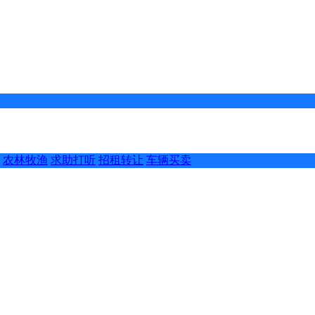
农林牧渔
求助打听
招租转让
车辆买卖