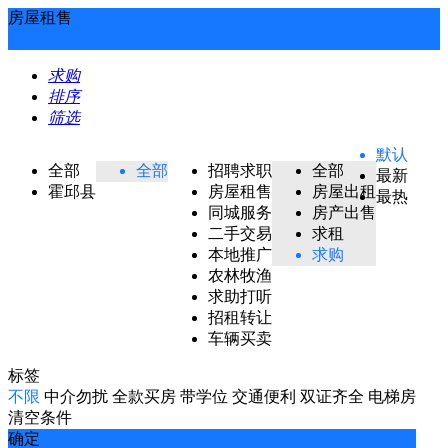
房屋租售
求购
排序
筛选
默认
全部
全部
招聘求职
全部
最新
霍邱县
房屋租售
房屋出租
最热
同城服务
房产出售
二手交易
求租
本地推广
求购
农林牧渔
求助打听
招租转让
车辆买卖
标签
不限
中介勿扰
全款买房
带学位
交通便利
双证齐全
电梯房
清空条件
确定