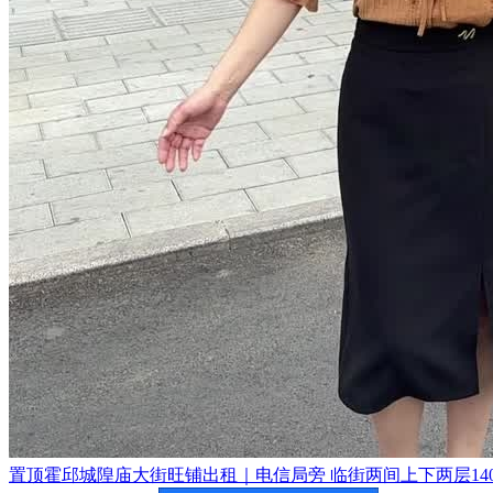
置顶
霍邱城隍庙大街旺铺出租｜电信局旁 临街两间上下两层140