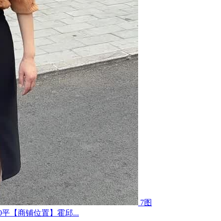
7图
平【商铺位置】霍邱...