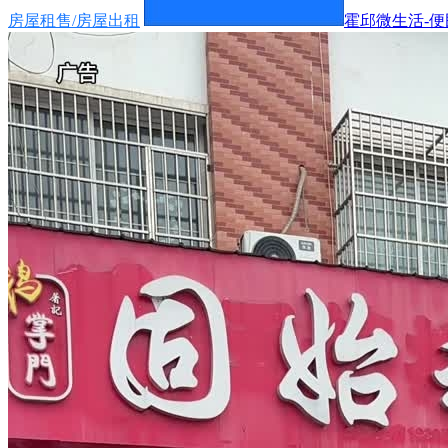
房屋租售/房屋出租
霍邱微生活-便民