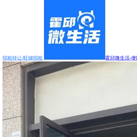
招租转让/旺铺招租
霍邱微生活-便民