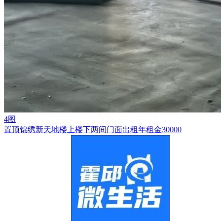
4图
置顶
锦绣新天地楼上楼下两间门面出租年租金30000