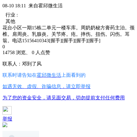
08-10 18:11 来自霍邱微生活
行业 :
其他
花台小区一期15栋二单元一楼车库。周奶奶秘方膏药主治。颈
椎。肩周炎。乳腺炎。关节疼。疮。摔伤。扭伤。闪伤。耳
翁。电话15156410343[握手][握手][握手][握手]
0
14758 浏览、 0 人点赞
联系人：邓到了风
联系时请告知在
霍邱微生活
上面看到的
如遇无效、虚假、诈骗信息，请立即举报
为了您的资金安全，请见面交易，切勿提前支付任何费用
举报