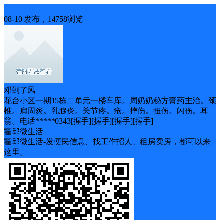
本地服务
08-10 发布，14758浏览
邓到了风
花台小区一期15栋二单元一楼车库。周奶奶秘方膏药主治。颈
椎。肩周炎。乳腺炎。关节疼。疮。摔伤。扭伤。闪伤。耳
翁。电话*****0343[握手][握手][握手][握手]
霍邱微生活
霍邱微生活-发便民信息、找工作招人、租房卖房，都可以来
这里。