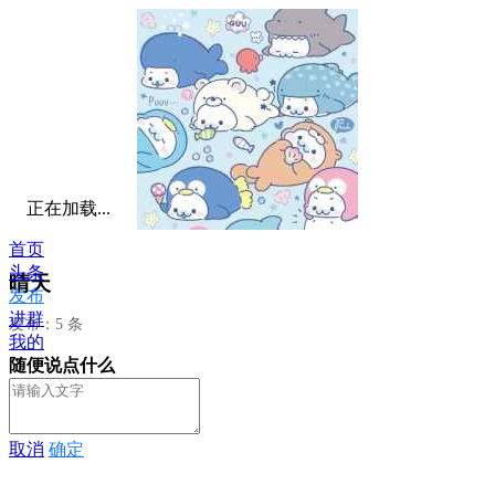
正在加载...
首页
头条
晴天
发布
进群
发布：5 条
我的
随便说点什么
取消
确定