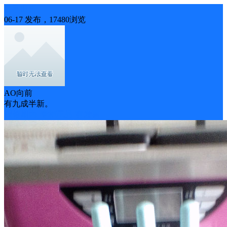
二手出售
06-17 发布，17480浏览
AO向前
有九成半新。
保修期内
专柜正品
有发票