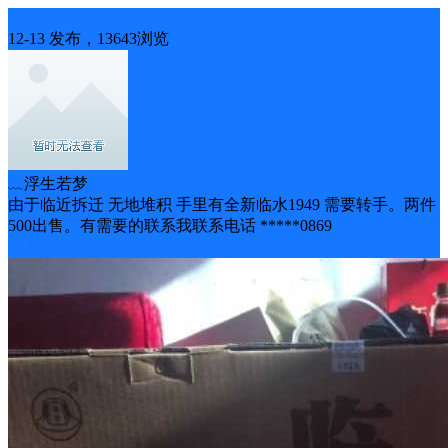
二手出售
12-13 发布，13643浏览
﹏浮生若梦
由于临近拆迁 无地堆积 手里有全新临水1949 需要转手。两件
500出售。有需要的联系我联系电话 *****0869
全新未用