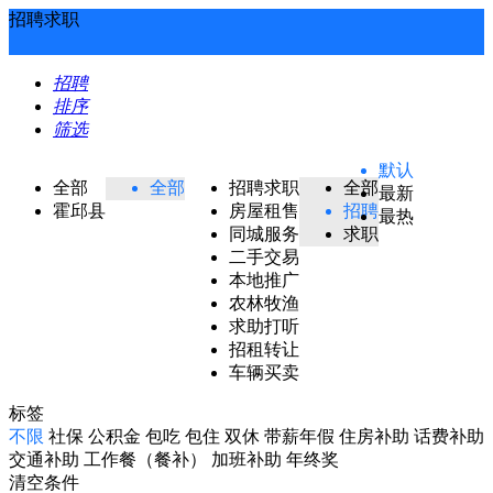
招聘求职
招聘
排序
筛选
默认
全部
全部
招聘求职
全部
最新
霍邱县
房屋租售
招聘
最热
同城服务
求职
二手交易
本地推广
农林牧渔
求助打听
招租转让
车辆买卖
标签
不限
社保
公积金
包吃
包住
双休
带薪年假
住房补助
话费补助
交通补助
工作餐（餐补）
加班补助
年终奖
清空条件