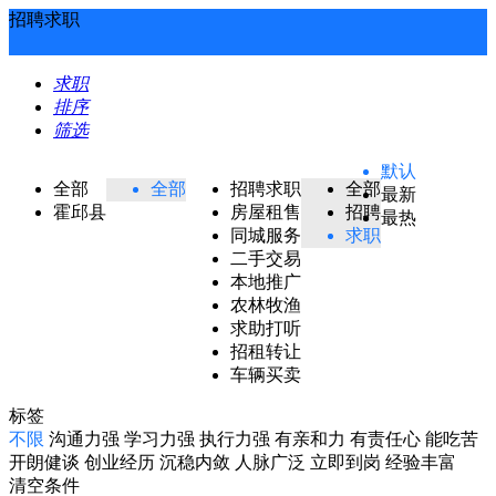
招聘求职
求职
排序
筛选
默认
全部
全部
招聘求职
全部
最新
霍邱县
房屋租售
招聘
最热
同城服务
求职
二手交易
本地推广
农林牧渔
求助打听
招租转让
车辆买卖
标签
不限
沟通力强
学习力强
执行力强
有亲和力
有责任心
能吃苦
开朗健谈
创业经历
沉稳内敛
人脉广泛
立即到岗
经验丰富
清空条件