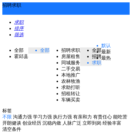
招聘求职
求职
排序
筛选
默认
全部
全部
招聘求职
全部
最新
霍邱县
房屋租售
招聘
最热
同城服务
求职
二手交易
本地推广
农林牧渔
求助打听
招租转让
车辆买卖
标签
不限
沟通力强
学习力强
执行力强
有亲和力
有责任心
能吃苦
开朗健谈
创业经历
沉稳内敛
人脉广泛
立即到岗
经验丰富
清空条件