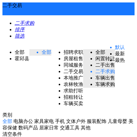
二手交易
二手求购
排序
筛选
默认
全部
全部
招聘求职
全部
最新
霍邱县
房屋租售
闲置转让
最热
同城服务
二手出售
二手交易
二手求购
本地推广
车辆出售
农林牧渔
车辆求购
求助打听
招租转让
车辆买卖
类别
全部
电脑办公
家具家电
手机
文体户外
服装配饰
儿童母婴
美
容保健
数码产品
居家日常
交通工具
其他
清空条件