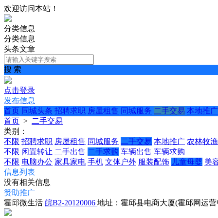
欢迎访问本站！
分类信息
分类信息
头条文章
搜 索
点击登录
发布信息
首页
同城头条
招聘求职
房屋租售
同城服务
二手交易
本地推广
首页
>
二手交易
类别：
不限
招聘求职
房屋租售
同城服务
二手交易
本地推广
农林牧渔
不限
闲置转让
二手出售
二手求购
车辆出售
车辆求购
不限
电脑办公
家具家电
手机
文体户外
服装配饰
儿童母婴
美
信息列表
没有相关信息
赞助推广
霍邱微生活
皖B2-20120006
地址：霍邱县电商大厦(霍邱网运营