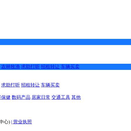
农林牧渔
求助打听
招租转让
车辆买卖
求助打听
招租转让
车辆买卖
容保健
数码产品
居家日常
交通工具
其他
中心)
| 营业执照