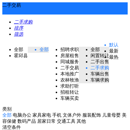
二手交易
二手求购
排序
筛选
默认
全部
全部
招聘求职
全部
最新
霍邱县
房屋租售
闲置转让
最热
同城服务
二手出售
二手交易
二手求购
本地推广
车辆出售
农林牧渔
车辆求购
求助打听
招租转让
车辆买卖
类别
全部
电脑办公
家具家电
手机
文体户外
服装配饰
儿童母婴
美
容保健
数码产品
居家日常
交通工具
其他
清空条件