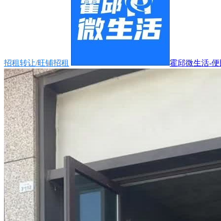
招租转让/旺铺招租
霍邱微生活-便民