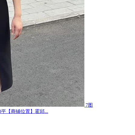
7图
平【商铺位置】霍邱...