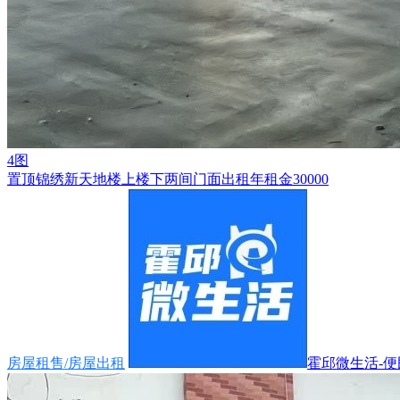
4图
置顶
锦绣新天地楼上楼下两间门面出租年租金30000
房屋租售/房屋出租
霍邱微生活-便民