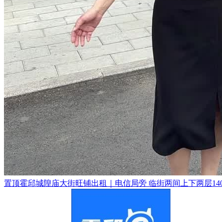
置顶
霍邱城隍庙大街旺铺出租｜电信局旁 临街两间上下两层140