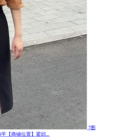
7图
平【商铺位置】霍邱...