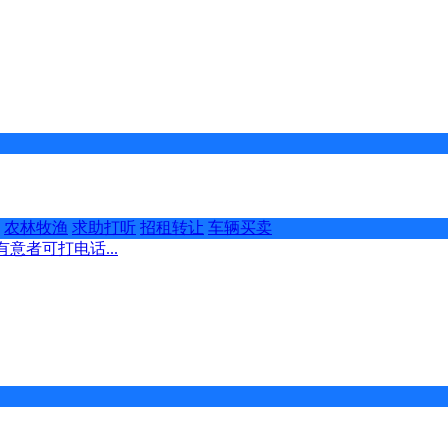
农林牧渔
求助打听
招租转让
车辆买卖
意者可打电话...