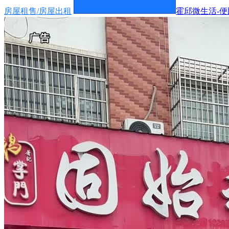
房屋租售/房屋出租
霍邱微生活-便民