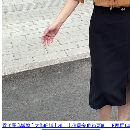
置顶
霍邱城隍庙大街旺铺出租｜电信局旁 临街两间上下两层140