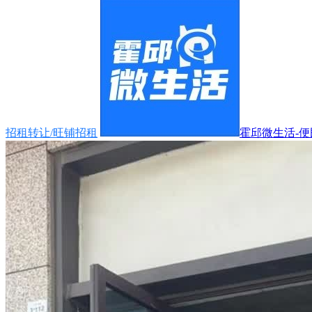
招租转让/旺铺招租
霍邱微生活-便民