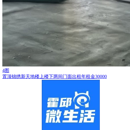
4图
置顶
锦绣新天地楼上楼下两间门面出租年租金30000