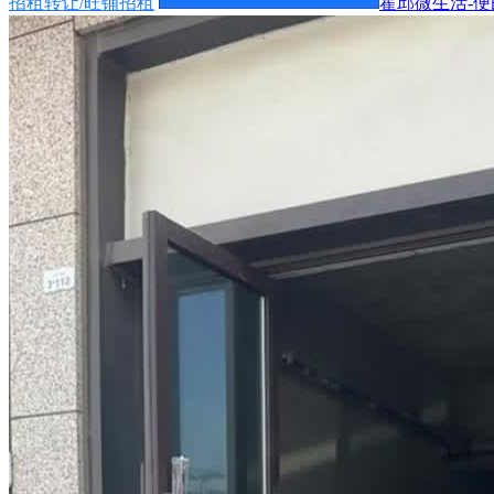
招租转让/旺铺招租
霍邱微生活-便民