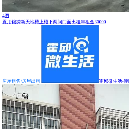
4图
置顶
锦绣新天地楼上楼下两间门面出租年租金30000
房屋租售/房屋出租
霍邱微生活-便民