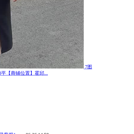
7图
平【商铺位置】霍邱...