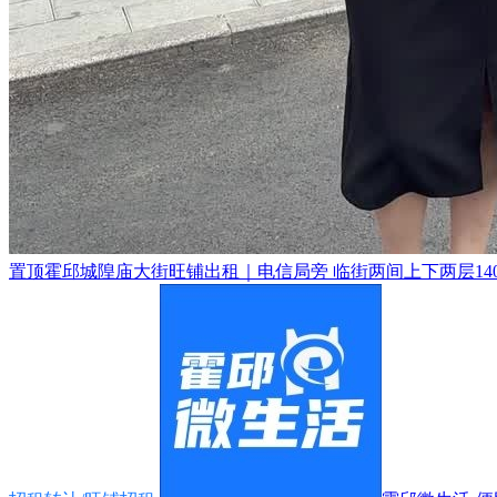
置顶
霍邱城隍庙大街旺铺出租｜电信局旁 临街两间上下两层140