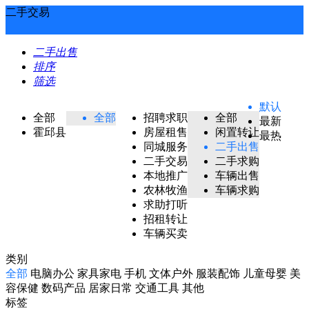
二手交易
二手出售
排序
筛选
默认
全部
全部
招聘求职
全部
最新
霍邱县
房屋租售
闲置转让
最热
同城服务
二手出售
二手交易
二手求购
本地推广
车辆出售
农林牧渔
车辆求购
求助打听
招租转让
车辆买卖
类别
全部
电脑办公
家具家电
手机
文体户外
服装配饰
儿童母婴
美
容保健
数码产品
居家日常
交通工具
其他
标签