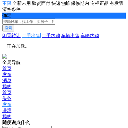
不限
全新未用
验货面付
快递包邮
保修期内
专柜正品
有发票
清空条件
确定
搜索
闲置转让
二手出售
二手求购
车辆出售
车辆求购
正在加载...
全局导航
首页
发布
消息
我的
首页
头条
发布
进群
我的
随便说点什么